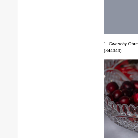
1.
Givenchy
Ohrcl
(844343)