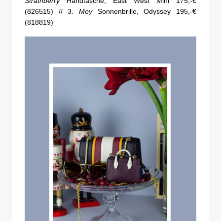
Strathberry
Handtasche, East West Mini 175,-€
(826515) // 3.
Moy
Sonnenbrille, Odyssey 195,-€
(818819)