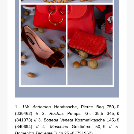
1.
J.W. Anderson
Handtasche, Pierce Bag 750,-€
(830462) // 2.
Rochas
Pumps, Gr. 38,5 345,-€
(841073) // 3.
Bottega Veneta
Kosmetiktasche 145,-€
(840694) // 4.
Moschino
Geldbörse 50,-€ // 5.
Domenico Tagliente
Tuch 25,-€ (791952)