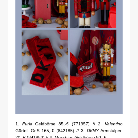
1.
Furla
Geldbörse 85,-€ (771957) // 2.
Valentino
Gürtel, Gr.S 165,-€ (842185) // 3.
DKNY
Armstulpen
20,-€ (841883) // 4.
Moschino
Geldbörse 50,-€