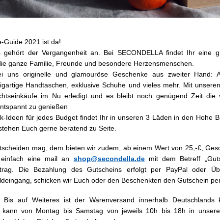
Guide 2021 ist da!
s gehört der Vergangenheit an. Bei SECONDELLA findet Ihr eine 
die ganze Familie, Freunde und besondere Herzensmenschen.
bei uns originelle und glamouröse Geschenke aus zweiter Hand: 
zigartige Handtaschen, exklusive Schuhe und vieles mehr. Mit unser
htseinkäufe im Nu erledigt und es bleibt noch genügend Zeit die 
ntspannt zu genießen
-Ideen für jedes Budget findet Ihr in unseren 3 Läden in den Hohe B
 stehen Euch gerne beratend zu Seite.
ntscheiden mag, dem bieten wir zudem, ab einem Wert von 25,-€, Ge
 einfach eine mail an
shop@secondella.de
mit dem Betreff „Gut
trag. Die Bezahlung des Gutscheins erfolgt per PayPal oder Üb
ldeingang, schicken wir Euch oder den Beschenkten den Gutschein per
: Bis auf Weiteres ist der Warenversand innerhalb Deutschlands k
e kann von Montag bis Samstag von jeweils 10h bis 18h in unser