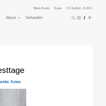
Mein Konto
Kasse
0 Artikel
0,00 €
About
Verkaufen
esttage
henke
,
X-mas
.